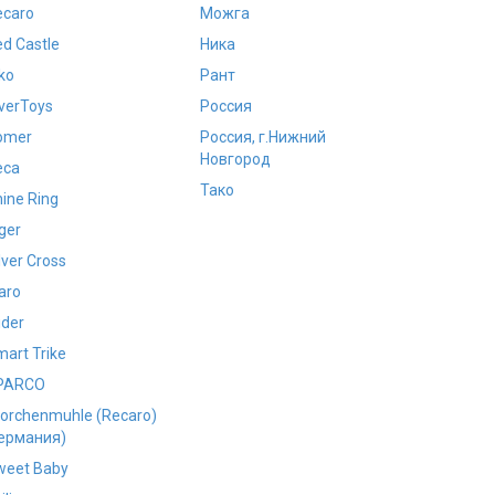
ecaro
Можга
d Castle
Ника
ko
Рант
verToys
Россия
omer
Россия, г.Нижний
Новгород
eca
Тако
ine Ring
ger
lver Cross
aro
ider
art Trike
PARCO
torchenmuhle (Recaro)
Германия)
weet Baby