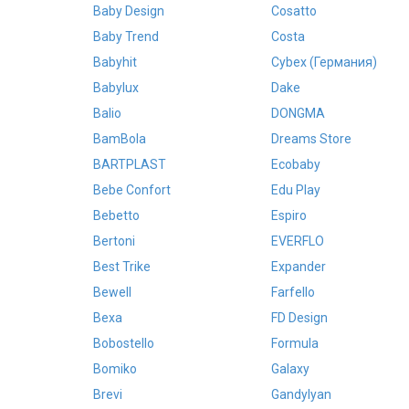
Baby Design
Cosatto
Baby Trend
Costa
Babyhit
Cybex (Германия)
Babylux
Dake
Balio
DONGMA
BamBola
Dreams Store
BARTPLAST
Ecobaby
Bebe Confort
Edu Play
Bebetto
Espiro
Bertoni
EVERFLO
Best Trike
Expander
Bewell
Farfello
Bexa
FD Design
Bobostello
Formula
Bomiko
Galaxy
Brevi
Gandylyan