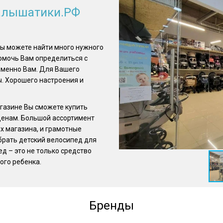
Малышатики.РФ
Вы можете найти много нужного
помочь Вам определиться с
именно Вам. Для Вашего
. Хорошего настроения и
агазине Вы сможете купить
ценам. Большой ассортимент
х магазина, и грамотные
рать детский велосипед для
ед – это не только средство
ого ребенка.
Бренды