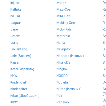
Injusa
Matoz
R
Italtrike
Maxi-Cosi
Re
IVOLIA
MINI TRIKE
Ri
Jaguar
Mobility One
Ri
Jane
Moby Kids
R
Jetem
Motorola
S
Jiajia
Nania
Sh
Jinjianfeng
Navigator
Si
Joie (Англия)
Neonato (Италия)
Si
Kaiser
Nika KIDS
Sl
Keter(Израиль)
Ningbo
Sl
KHW
NOORDI
Sm
KinderKraft
Nuovita
S
Kindesalter
Nurse (Испания)
S
(
Kitan (Швейцария)
Pali
S
KIWY
Papaloni