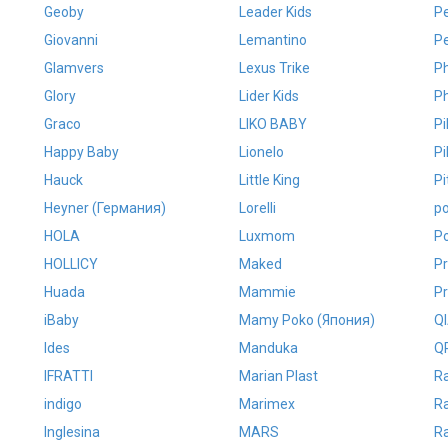
Geoby
Leader Kids
P
Giovanni
Lemantino
Pe
Glamvers
Lexus Trike
Ph
Glory
Lider Kids
Ph
Graco
LIKO BABY
Pi
Happy Baby
Lionelo
Pi
Hauck
Little King
Pi
Heyner (Германия)
Lorelli
po
HOLA
Luxmom
Po
HOLLICY
Maked
P
Huada
Mammie
P
iBaby
Mamy Poko (Япония)
Q
Ides
Manduka
Q
IFRATTI
Marian Plast
R
indigo
Marimex
R
Inglesina
MARS
Ra