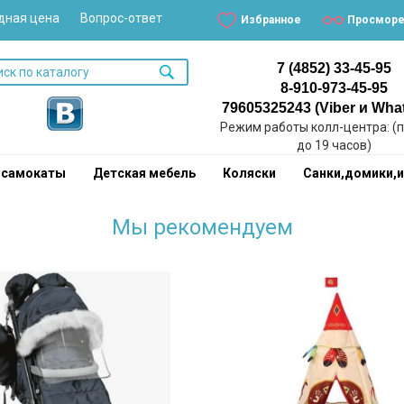
дная цена
Вопрос-ответ
Избранное
Просморе
7 (4852) 33-45-95
8-910-973-45-95
79605325243 (Viber и Wha
Режим работы колл-центра: (пн
до 19 часов)
,самокаты
Детская мебель
Коляски
Санки,домики,
Мы рекомендуем