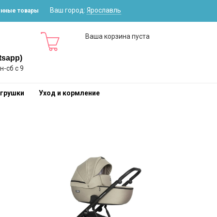
Ваш город:
Ярославль
нные товары
Ваша корзина пуста
tsapp)
-сб с 9
игрушки
Уход и кормление