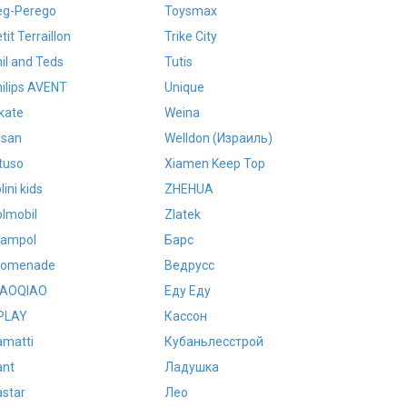
eg-Perego
Toysmax
tit Terraillon
Trike City
il and Teds
Tutis
ilips AVENT
Unique
kate
Weina
lsan
Welldon (Израиль)
tuso
Xiamen Keep Top
lini kids
ZHEHUA
lmobil
Zlatek
rampol
Барс
romenade
Ведрусс
IAOQIAO
Еду Еду
PLAY
Кассон
amatti
Кубаньлесстрой
ant
Ладушка
star
Лео