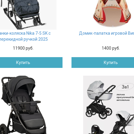
анки-коляска Nika 7-5 SK с
Домик-палатка игровой Ви
перекидной ручкой 2025
11900 руб.
1400 руб.
Купить
Купить