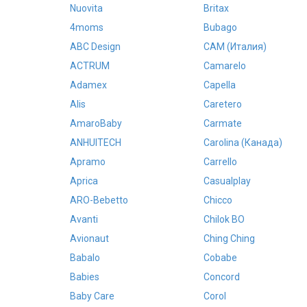
Nuovita
Britax
4moms
Bubago
ABC Design
CAM (Италия)
ACTRUM
Camarelo
Adamex
Capella
Alis
Caretero
AmaroBaby
Carmate
ANHUITECH
Carolina (Канада)
Apramo
Carrello
Aprica
Casualplay
ARO-Bebetto
Chicco
Avanti
Chilok BO
Avionaut
Ching Ching
Babalo
Cobabe
Babies
Concord
Baby Care
Corol